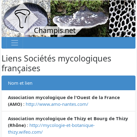
Champis.net
Liens Sociétés mycologiques
françaises
Nom et lien
Association mycologique de l'Ouest de la France
(AMO)
:
http://www.amo-nantes.com/
Association mycologique de Thizy et Bourg de Thizy
(Rhône)
:
http://mycologie-et-botanique-
thizy.wifeo.com/