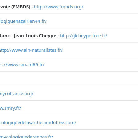
voie (FMBDS)
:
http://www.fmbds.org/
ogiquenazairien44.fr/
Blanc - Jean-Louis Cheype
:
http://jlcheype.free.fr/
http://www.ain-naturalistes.fr/
ps://www.smam66.fr/
mycofrance.org/
w.smry.fr/
cologiquedelasarthe.jimdofree.com/
temycologiquederennes.fr/