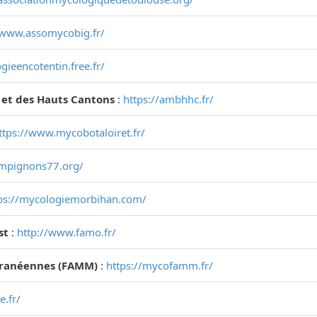
/www.assomycobig.fr/
gieencotentin.free.fr/
 et des Hauts Cantons
:
https://ambhhc.fr/
ttps://www.mycobotaloiret.fr/
ampignons77.org/
ps://mycologiemorbihan.com/
st
:
http://www.famo.fr/
rranéennes (FAMM)
:
https://mycofamm.fr/
e.fr/