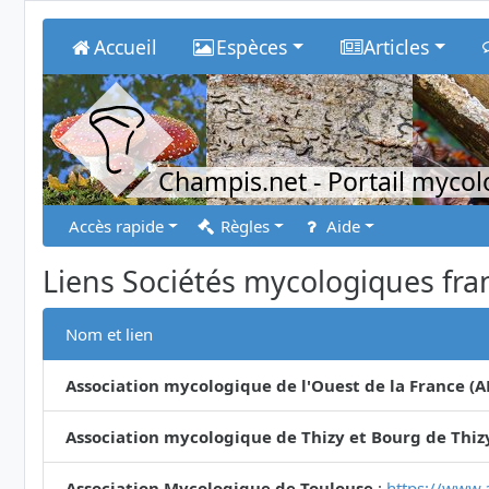
Accueil
Espèces
Articles
Champis.net
- Portail myco
Accès rapide
Règles
Aide
Liens Sociétés mycologiques fra
Nom et lien
Association mycologique de l'Ouest de la France (
Association mycologique de Thizy et Bourg de Thiz
Association Mycologique de Toulouse
:
https://www.