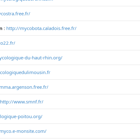
costra.free.fr/
on
:
http://mycobota.caladois.free.fr/
o22.fr/
mycologique-du-haut-rhin.org/
ycologiquedulimousin.fr
smma.argenson.free.fr/
http://www.smnf.fr/
ologique-poitou.org/
-myco.e-monsite.com/