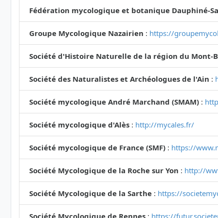
Fédération mycologique et botanique Dauphiné-Sa
Groupe Mycologique Nazairien
:
https://groupemycol
Société d'Histoire Naturelle de la région du Mont-
Société des Naturalistes et Archéologues de l'Ain
:
Société mycologique André Marchand (SMAM)
:
htt
Société mycologique d'Alès
:
http://mycales.fr/
Société mycologique de France (SMF)
:
https://www.
Société Mycologique de la Roche sur Yon
:
http://ww
Société Mycologique de la Sarthe
:
https://societemy
Société Mycologique de Rennes
:
https://futur.socie