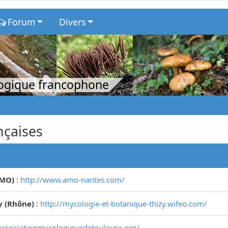
Forum
Divers
logique francophone
nçaises
AMO)
:
http://www.amo-nantes.com/
y (Rhône)
:
http://mycologie-et-botanique-thizy.wifeo.com/
associationmycologiquedetoulouse.org/