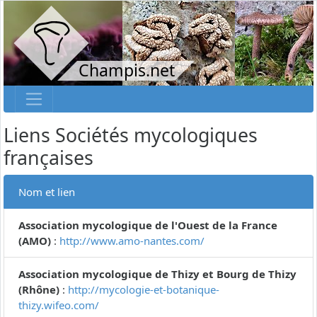
Champis.net
Liens Sociétés mycologiques
françaises
Nom et lien
Association mycologique de l'Ouest de la France
(AMO)
:
http://www.amo-nantes.com/
Association mycologique de Thizy et Bourg de Thizy
(Rhône)
:
http://mycologie-et-botanique-
thizy.wifeo.com/