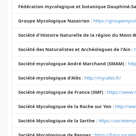
Fédération mycologique et botanique Dauphiné-Sa
Groupe Mycologique Nazairien
:
https://groupemycol
Société d'Histoire Naturelle de la région du Mont-
Société des Naturalistes et Archéologues de l'Ain
:
Société mycologique André Marchand (SMAM)
:
htt
Société mycologique d'Alès
:
http://mycales.fr/
Société mycologique de France (SMF)
:
https://www.
Société Mycologique de la Roche sur Yon
:
http://ww
Société Mycologique de la Sarthe
:
https://societemy
Société Mycologique de Rennes
:
https://futur.socie