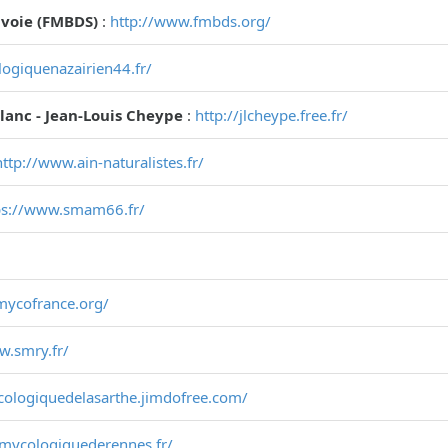
voie (FMBDS)
:
http://www.fmbds.org/
ogiquenazairien44.fr/
Blanc - Jean-Louis Cheype
:
http://jlcheype.free.fr/
http://www.ain-naturalistes.fr/
ps://www.smam66.fr/
mycofrance.org/
w.smry.fr/
cologiquedelasarthe.jimdofree.com/
temycologiquederennes.fr/