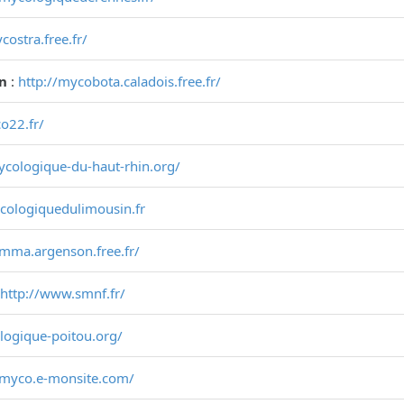
costra.free.fr/
on
:
http://mycobota.caladois.free.fr/
o22.fr/
mycologique-du-haut-rhin.org/
ycologiquedulimousin.fr
smma.argenson.free.fr/
http://www.smnf.fr/
ologique-poitou.org/
-myco.e-monsite.com/