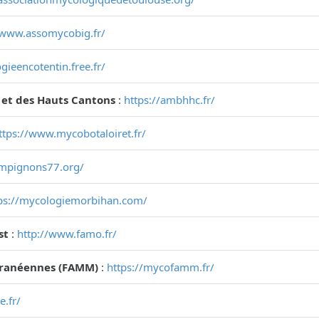
/www.assomycobig.fr/
gieencotentin.free.fr/
 et des Hauts Cantons
:
https://ambhhc.fr/
ttps://www.mycobotaloiret.fr/
ampignons77.org/
ps://mycologiemorbihan.com/
st
:
http://www.famo.fr/
rranéennes (FAMM)
:
https://mycofamm.fr/
e.fr/