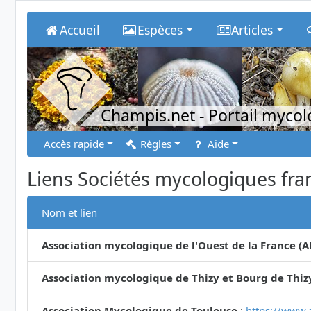
Accueil
Espèces
Articles
Champis.net
- Portail myco
Accès rapide
Règles
Aide
Liens Sociétés mycologiques fra
Nom et lien
Association mycologique de l'Ouest de la France (
Association mycologique de Thizy et Bourg de Thiz
Association Mycologique de Toulouse
:
https://www.