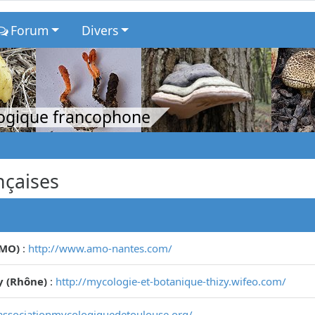
Forum
Divers
logique francophone
nçaises
AMO)
:
http://www.amo-nantes.com/
y (Rhône)
:
http://mycologie-et-botanique-thizy.wifeo.com/
associationmycologiquedetoulouse.org/