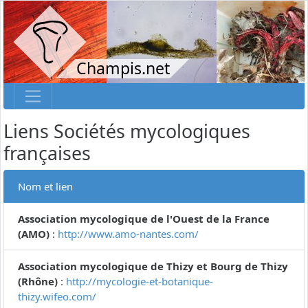
Champis.net
Liens Sociétés mycologiques
françaises
Nom et lien
Association mycologique de l'Ouest de la France
(AMO)
:
http://www.amo-nantes.com/
Association mycologique de Thizy et Bourg de Thizy
(Rhône)
:
http://mycologie-et-botanique-
thizy.wifeo.com/