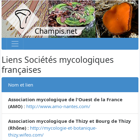
Champis.net
Liens Sociétés mycologiques
françaises
Nom et lien
Association mycologique de l'Ouest de la France
(AMO)
:
http://www.amo-nantes.com/
Association mycologique de Thizy et Bourg de Thizy
(Rhône)
:
http://mycologie-et-botanique-
thizy.wifeo.com/