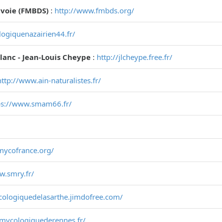
voie (FMBDS)
:
http://www.fmbds.org/
ogiquenazairien44.fr/
Blanc - Jean-Louis Cheype
:
http://jlcheype.free.fr/
http://www.ain-naturalistes.fr/
ps://www.smam66.fr/
mycofrance.org/
w.smry.fr/
cologiquedelasarthe.jimdofree.com/
temycologiquederennes.fr/