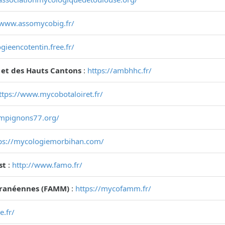
/www.assomycobig.fr/
gieencotentin.free.fr/
 et des Hauts Cantons
:
https://ambhhc.fr/
ttps://www.mycobotaloiret.fr/
ampignons77.org/
ps://mycologiemorbihan.com/
st
:
http://www.famo.fr/
rranéennes (FAMM)
:
https://mycofamm.fr/
e.fr/