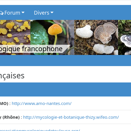
Forum
Divers
logique francophone
nçaises
AMO)
:
http://www.amo-nantes.com/
y (Rhône)
:
http://mycologie-et-botanique-thizy.wifeo.com/
associationmycologiquedetoulouse.org/