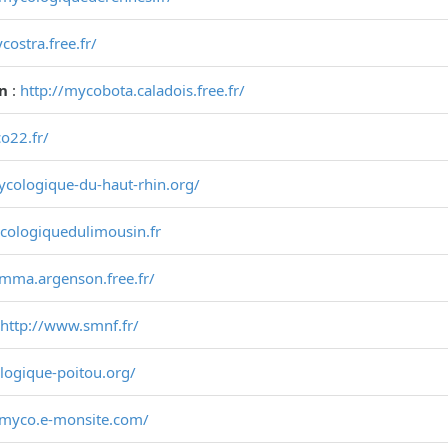
costra.free.fr/
on
:
http://mycobota.caladois.free.fr/
o22.fr/
mycologique-du-haut-rhin.org/
ycologiquedulimousin.fr
smma.argenson.free.fr/
http://www.smnf.fr/
ologique-poitou.org/
-myco.e-monsite.com/