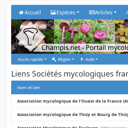
Accueil
Espèces
Articles
Champis.net
- Portail myco
Accès rapide
Règles
Aide
Liens Sociétés mycologiques fra
Nom et lien
Association mycologique de l'Ouest de la France (
Association mycologique de Thizy et Bourg de Thiz
Association Mycologique de Toulouse
:
https://www.