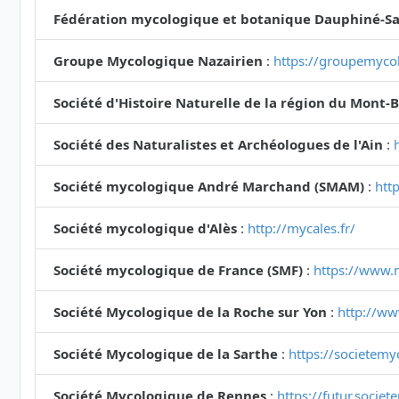
Fédération mycologique et botanique Dauphiné-Sa
Groupe Mycologique Nazairien
:
https://groupemycol
Société d'Histoire Naturelle de la région du Mont-
Société des Naturalistes et Archéologues de l'Ain
:
Société mycologique André Marchand (SMAM)
:
htt
Société mycologique d'Alès
:
http://mycales.fr/
Société mycologique de France (SMF)
:
https://www.
Société Mycologique de la Roche sur Yon
:
http://ww
Société Mycologique de la Sarthe
:
https://societemy
Société Mycologique de Rennes
:
https://futur.socie