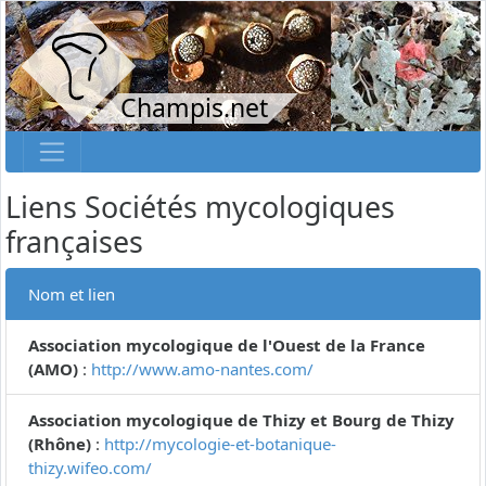
Champis.net
Liens Sociétés mycologiques
françaises
Nom et lien
Association mycologique de l'Ouest de la France
(AMO)
:
http://www.amo-nantes.com/
Association mycologique de Thizy et Bourg de Thizy
(Rhône)
:
http://mycologie-et-botanique-
thizy.wifeo.com/