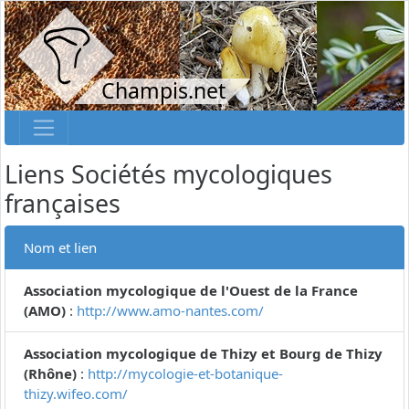
Champis.net
Liens Sociétés mycologiques
françaises
Nom et lien
Association mycologique de l'Ouest de la France
(AMO)
:
http://www.amo-nantes.com/
Association mycologique de Thizy et Bourg de Thizy
(Rhône)
:
http://mycologie-et-botanique-
thizy.wifeo.com/