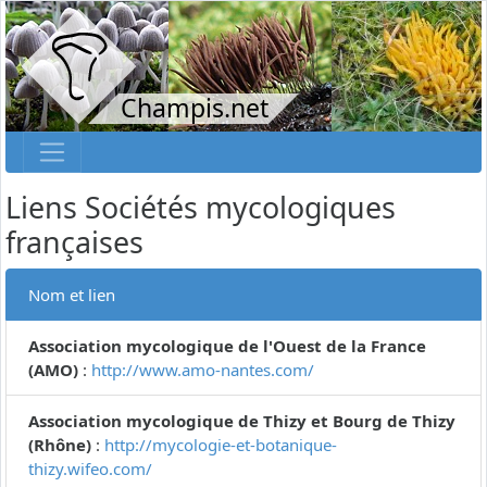
Champis.net
Liens Sociétés mycologiques
françaises
Nom et lien
Association mycologique de l'Ouest de la France
(AMO)
:
http://www.amo-nantes.com/
Association mycologique de Thizy et Bourg de Thizy
(Rhône)
:
http://mycologie-et-botanique-
thizy.wifeo.com/