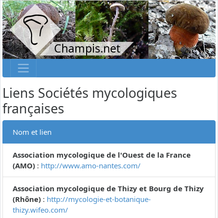
Champis.net
Liens Sociétés mycologiques
françaises
Nom et lien
Association mycologique de l'Ouest de la France
(AMO)
:
http://www.amo-nantes.com/
Association mycologique de Thizy et Bourg de Thizy
(Rhône)
:
http://mycologie-et-botanique-
thizy.wifeo.com/