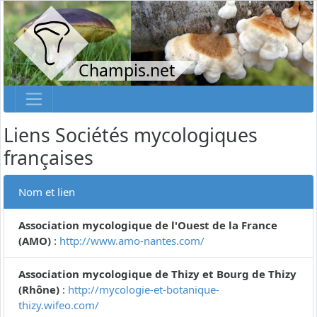
Champis.net
Liens Sociétés mycologiques
françaises
Nom et lien
Association mycologique de l'Ouest de la France
(AMO)
:
http://www.amo-nantes.com/
Association mycologique de Thizy et Bourg de Thizy
(Rhône)
:
http://mycologie-et-botanique-
thizy.wifeo.com/