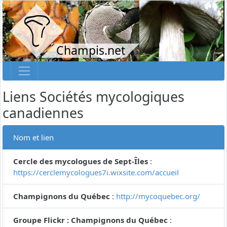
Champis.net
Liens Sociétés mycologiques
canadiennes
Nom et lien
Cercle des mycologues de Sept-Îles
:
https://cerclemycologues7i.wixsite.com/accueil
Champignons du Québec
:
http://mycoquebec.org/
Groupe Flickr : Champignons du Québec
: