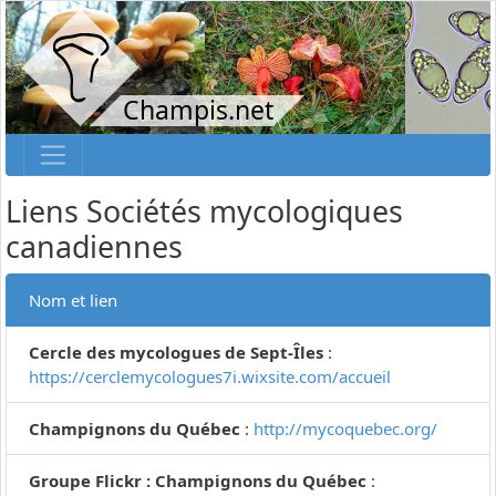
Champis.net
Liens Sociétés mycologiques
canadiennes
Nom et lien
Cercle des mycologues de Sept-Îles
:
https://cerclemycologues7i.wixsite.com/accueil
Champignons du Québec
:
http://mycoquebec.org/
Groupe Flickr : Champignons du Québec
: