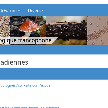
Forum
Divers
logique francophone
nadiennes
ycologues7i.wixsite.com/accueil
ww.flickr.com/groups/myco-quebec/