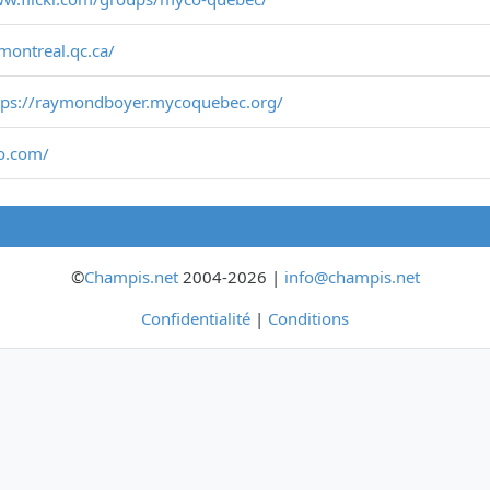
montreal.qc.ca/
tps://raymondboyer.mycoquebec.org/
o.com/
©
Champis.net
2004-2026 |
info@champis.net
Confidentialité
|
Conditions