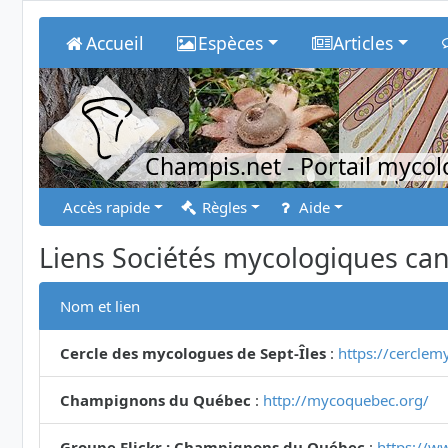
Accueil
Espèces
Articles
Champis.net
- Portail myco
Accès rapide
Règles
Aide
Liens Sociétés mycologiques ca
Nom et lien
Cercle des mycologues de Sept-Îles
:
https://cerclem
Champignons du Québec
:
http://mycoquebec.org/
Groupe Flickr : Champignons du Québec
:
https://w