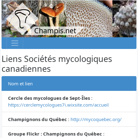
Champis.net
Liens Sociétés mycologiques
canadiennes
Nom et lien
Cercle des mycologues de Sept-Îles
:
https://cerclemycologues7i.wixsite.com/accueil
Champignons du Québec
:
http://mycoquebec.org/
Groupe Flickr : Champignons du Québec
: