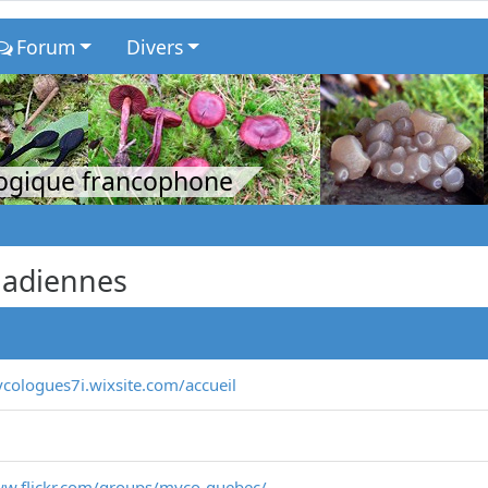
Forum
Divers
logique francophone
nadiennes
ycologues7i.wixsite.com/accueil
ww.flickr.com/groups/myco-quebec/