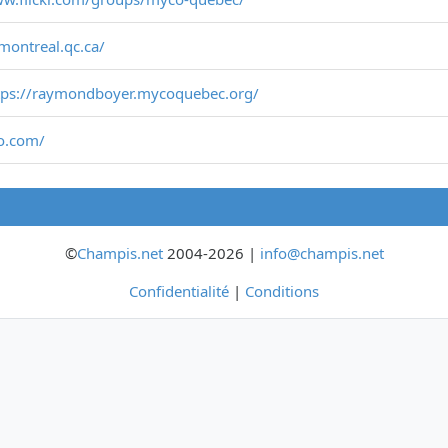
montreal.qc.ca/
tps://raymondboyer.mycoquebec.org/
o.com/
©
Champis.net
2004-2026 |
info@champis.net
Confidentialité
|
Conditions