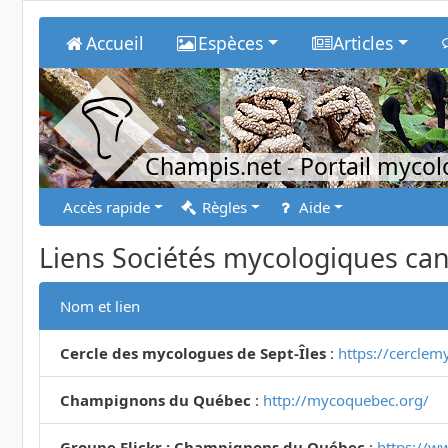
Accueil
Espèces
Articles
Champis.net
- Portail myco
Accès rapide
Règles
Aide
Liens Sociétés mycologiques ca
Nom et lien
Cercle des mycologues de Sept-Îles
:
https://cerclem
Champignons du Québec
:
http://mycoquebec.org/
Groupe Flickr : Champignons du Québec
:
https://w