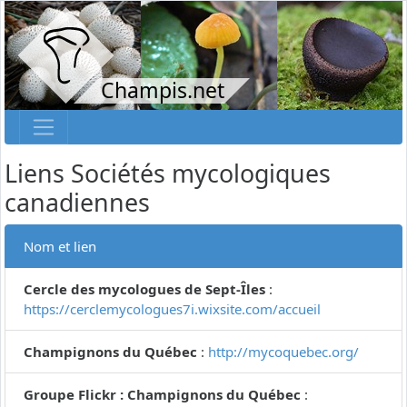
Champis.net
Liens Sociétés mycologiques
canadiennes
Nom et lien
Cercle des mycologues de Sept-Îles
:
https://cerclemycologues7i.wixsite.com/accueil
Champignons du Québec
:
http://mycoquebec.org/
Groupe Flickr : Champignons du Québec
: