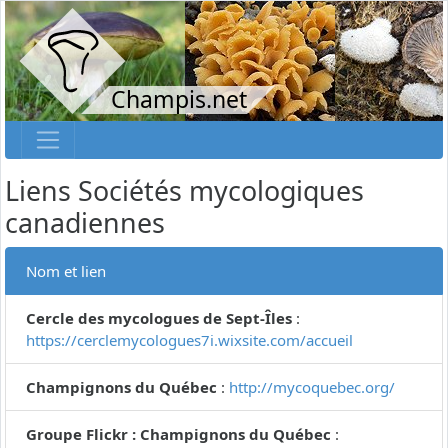
Champis.net
Liens Sociétés mycologiques
canadiennes
Nom et lien
Cercle des mycologues de Sept-Îles
:
https://cerclemycologues7i.wixsite.com/accueil
Champignons du Québec
:
http://mycoquebec.org/
Groupe Flickr : Champignons du Québec
: