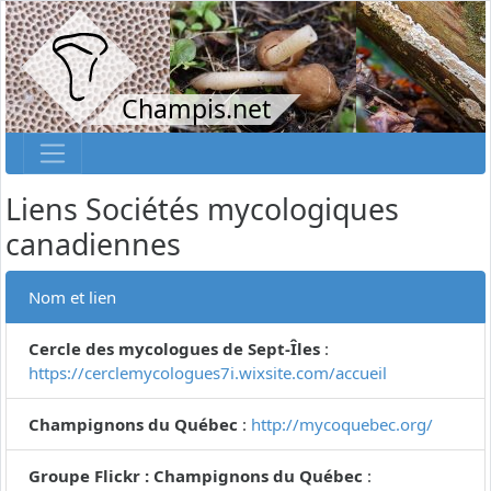
Champis.net
Liens Sociétés mycologiques
canadiennes
Nom et lien
Cercle des mycologues de Sept-Îles
:
https://cerclemycologues7i.wixsite.com/accueil
Champignons du Québec
:
http://mycoquebec.org/
Groupe Flickr : Champignons du Québec
: