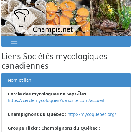
Champis.net
Liens Sociétés mycologiques
canadiennes
Nom et lien
Cercle des mycologues de Sept-Îles
:
https://cerclemycologues7i.wixsite.com/accueil
Champignons du Québec
:
http://mycoquebec.org/
Groupe Flickr : Champignons du Québec
: