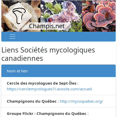
Champis.net
Liens Sociétés mycologiques
canadiennes
Nom et lien
Cercle des mycologues de Sept-Îles
:
https://cerclemycologues7i.wixsite.com/accueil
Champignons du Québec
:
http://mycoquebec.org/
Groupe Flickr : Champignons du Québec
: