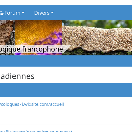
Forum
Divers
logique francophone
nadiennes
ycologues7i.wixsite.com/accueil
ww.flickr.com/groups/myco-quebec/