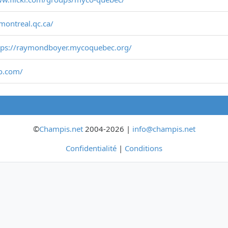
montreal.qc.ca/
tps://raymondboyer.mycoquebec.org/
o.com/
©
Champis.net
2004-2026 |
info@champis.net
Confidentialité
|
Conditions