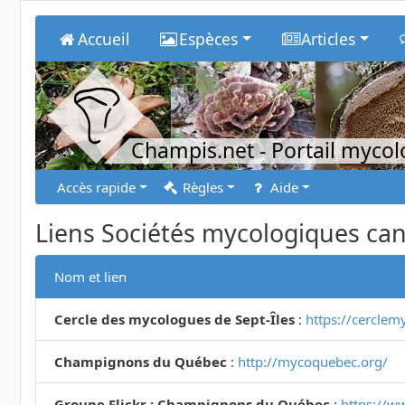
Accueil
Espèces
Articles
Champis.net
- Portail myco
Accès rapide
Règles
Aide
Liens Sociétés mycologiques ca
Nom et lien
Cercle des mycologues de Sept-Îles
:
https://cerclem
Champignons du Québec
:
http://mycoquebec.org/
Groupe Flickr : Champignons du Québec
:
https://w