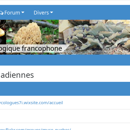
Forum
Divers
logique francophone
nadiennes
ycologues7i.wixsite.com/accueil
ww.flickr.com/groups/myco-quebec/