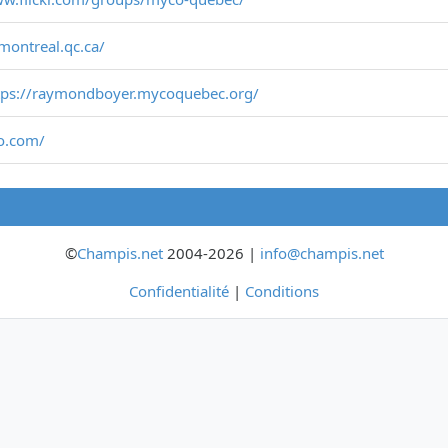
montreal.qc.ca/
tps://raymondboyer.mycoquebec.org/
o.com/
©
Champis.net
2004-2026 |
info@champis.net
Confidentialité
|
Conditions