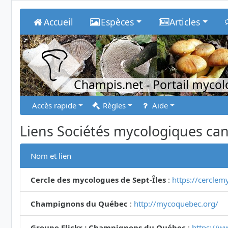
Accueil
Espèces
Articles
Champis.net
- Portail myco
Accès rapide
Règles
Aide
Liens Sociétés mycologiques ca
Nom et lien
Cercle des mycologues de Sept-Îles
:
https://cerclem
Champignons du Québec
:
http://mycoquebec.org/
Groupe Flickr : Champignons du Québec
:
https://w