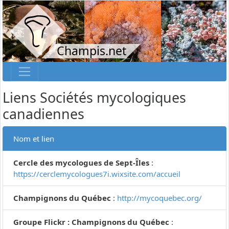
Champis.net
Liens Sociétés mycologiques
canadiennes
Nom et lien
Cercle des mycologues de Sept-Îles
:
https://cerclemycologues7i.wixsite.com/accueil
Champignons du Québec
:
http://mycoquebec.org/
Groupe Flickr : Champignons du Québec
: