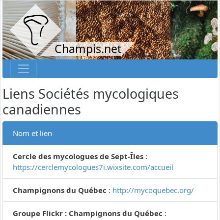
Champis.net
Liens Sociétés mycologiques
canadiennes
Nom et lien
Cercle des mycologues de Sept-Îles
:
https://cerclemycologues7i.wixsite.com/accueil
Champignons du Québec
:
http://mycoquebec.org/
Groupe Flickr : Champignons du Québec
: