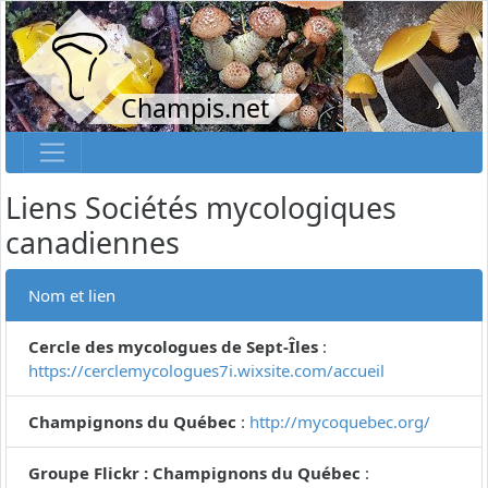
Champis.net
Liens Sociétés mycologiques
canadiennes
Nom et lien
Cercle des mycologues de Sept-Îles
:
https://cerclemycologues7i.wixsite.com/accueil
Champignons du Québec
:
http://mycoquebec.org/
Groupe Flickr : Champignons du Québec
: