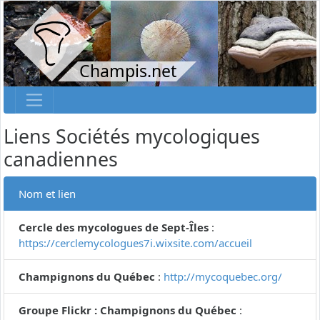
Champis.net
Liens Sociétés mycologiques
canadiennes
Nom et lien
Cercle des mycologues de Sept-Îles
:
https://cerclemycologues7i.wixsite.com/accueil
Champignons du Québec
:
http://mycoquebec.org/
Groupe Flickr : Champignons du Québec
: