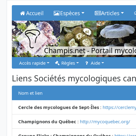
Accueil
Espèces
Articles
Champis.net
- Portail myco
Accès rapide
Règles
Aide
Liens Sociétés mycologiques ca
Nom et lien
Cercle des mycologues de Sept-Îles
:
https://cerclem
Champignons du Québec
:
http://mycoquebec.org/
Groupe Flickr : Champignons du Québec
:
https://w