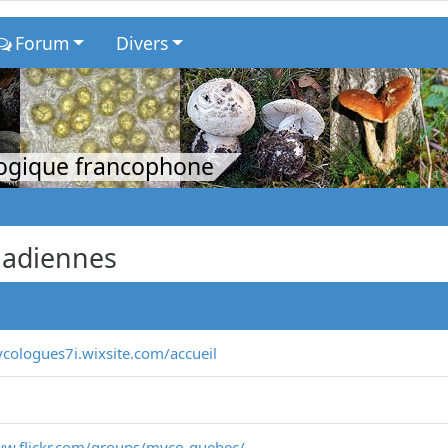
Forum
Divers
logique francophone
nadiennes
ycologues7i.wixsite.com/accueil
ww.flickr.com/groups/myco-quebec/