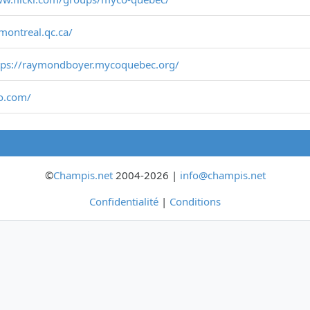
montreal.qc.ca/
tps://raymondboyer.mycoquebec.org/
o.com/
©
Champis.net
2004-2026 |
info@champis.net
Confidentialité
|
Conditions