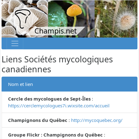
Champis.net
Liens Sociétés mycologiques
canadiennes
Nom et lien
Cercle des mycologues de Sept-Îles
:
https://cerclemycologues7i.wixsite.com/accueil
Champignons du Québec
:
http://mycoquebec.org/
Groupe Flickr : Champignons du Québec
: