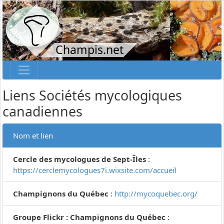
Champis.net
Liens Sociétés mycologiques
canadiennes
Nom et lien
Cercle des mycologues de Sept-Îles
:
https://cerclemycologues7i.wixsite.com/accueil
Champignons du Québec
:
http://mycoquebec.org/
Groupe Flickr : Champignons du Québec
: