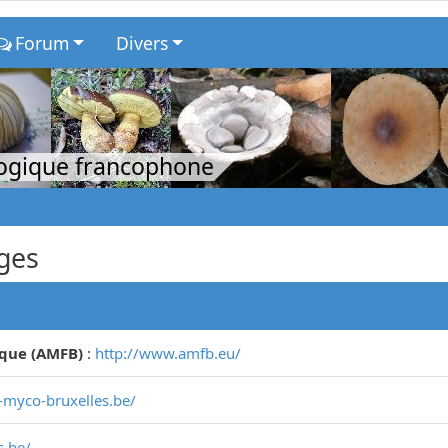
Forum
Divers
logique francophone
ges
ique (AMFB)
:
http://www.amfb.eu/
-myco-bruxelles.be/
.be/