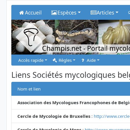
Accueil
Espèces
Articles
Champis.net
- Portail myco
Accès rapide
Règles
Aide
Liens Sociétés mycologiques bel
Nom et lien
Association des Mycologues Francophones de Belg
Cercle de Mycologie de Bruxelles
:
http://www.cercle
Cercle de Mycologie de Mons
:
http://www.mycomons