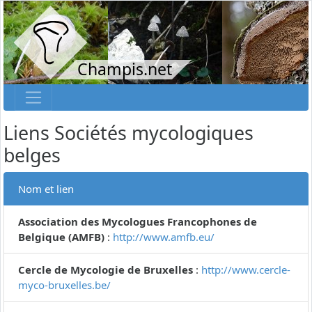
Champis.net
Liens Sociétés mycologiques
belges
Nom et lien
Association des Mycologues Francophones de
Belgique (AMFB)
:
http://www.amfb.eu/
Cercle de Mycologie de Bruxelles
:
http://www.cercle-
myco-bruxelles.be/