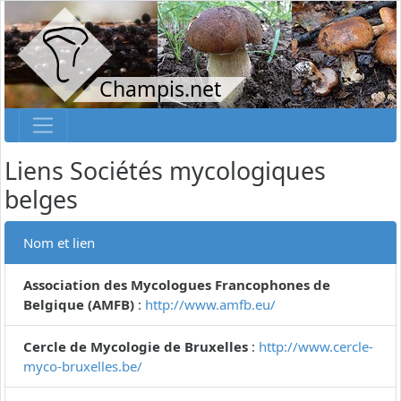
Champis.net
Liens Sociétés mycologiques
belges
Nom et lien
Association des Mycologues Francophones de
Belgique (AMFB)
:
http://www.amfb.eu/
Cercle de Mycologie de Bruxelles
:
http://www.cercle-
myco-bruxelles.be/