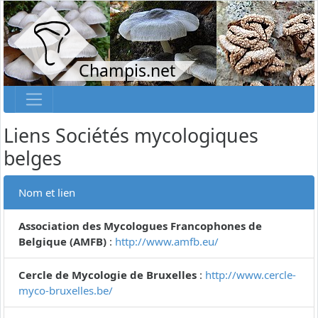
Champis.net
Liens Sociétés mycologiques
belges
Nom et lien
Association des Mycologues Francophones de
Belgique (AMFB)
:
http://www.amfb.eu/
Cercle de Mycologie de Bruxelles
:
http://www.cercle-
myco-bruxelles.be/