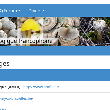
Forum
Divers
logique francophone
ges
ique (AMFB)
:
http://www.amfb.eu/
-myco-bruxelles.be/
.be/