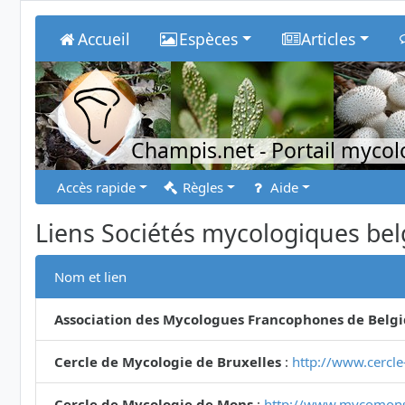
Accueil
Espèces
Articles
Champis.net
- Portail myco
Accès rapide
Règles
Aide
Liens Sociétés mycologiques bel
Nom et lien
Association des Mycologues Francophones de Belg
Cercle de Mycologie de Bruxelles
:
http://www.cercle
Cercle de Mycologie de Mons
:
http://www.mycomons