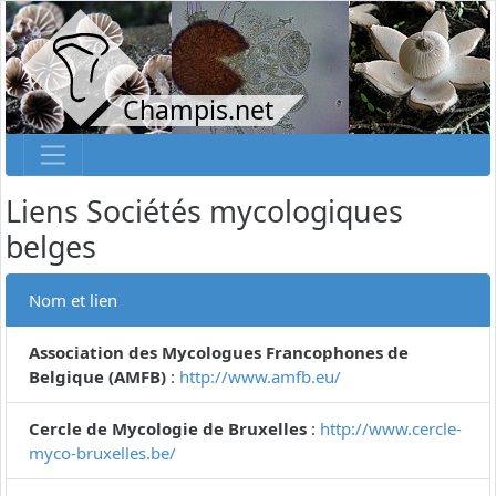
Champis.net
Liens Sociétés mycologiques
belges
Nom et lien
Association des Mycologues Francophones de
Belgique (AMFB)
:
http://www.amfb.eu/
Cercle de Mycologie de Bruxelles
:
http://www.cercle-
myco-bruxelles.be/