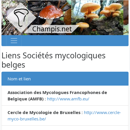
Champis.net
Liens Sociétés mycologiques
belges
Nom et lien
Association des Mycologues Francophones de
Belgique (AMFB)
:
http://www.amfb.eu/
Cercle de Mycologie de Bruxelles
:
http://www.cercle-
myco-bruxelles.be/