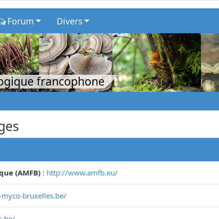
Forum
Divers
logique francophone
ges
ique (AMFB)
:
http://www.amfb.eu/
-myco-bruxelles.be/
.be/