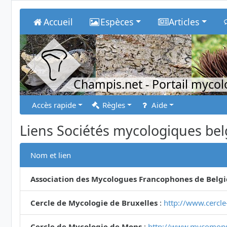
Accueil
Espèces
Articles
Champis.net
- Portail myco
Accès rapide
Règles
Aide
Liens Sociétés mycologiques bel
Nom et lien
Association des Mycologues Francophones de Belg
Cercle de Mycologie de Bruxelles
:
http://www.cercle
Cercle de Mycologie de Mons
:
http://www.mycomons