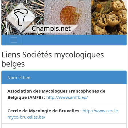
Champis.net
Liens Sociétés mycologiques
belges
Nom et lien
Association des Mycologues Francophones de
Belgique (AMFB)
:
http://www.amfb.eu/
Cercle de Mycologie de Bruxelles
:
http://www.cercle-
myco-bruxelles.be/