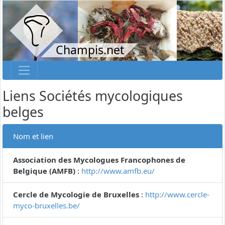
Champis.net
Liens Sociétés mycologiques
belges
Nom et lien
Association des Mycologues Francophones de
Belgique (AMFB)
:
http://www.amfb.eu/
Cercle de Mycologie de Bruxelles
:
http://www.cercle-
myco-bruxelles.be/