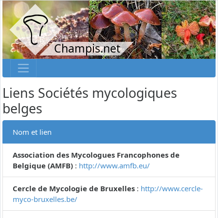
Champis.net
Liens Sociétés mycologiques
belges
Nom et lien
Association des Mycologues Francophones de
Belgique (AMFB)
:
http://www.amfb.eu/
Cercle de Mycologie de Bruxelles
:
http://www.cercle-
myco-bruxelles.be/