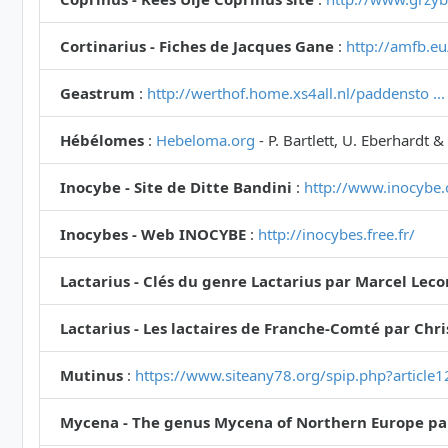
Cortinarius - Fiches de Jacques Gane
:
http://amfb.eu
Geastrum
:
http://werthof.home.xs4all.nl/paddensto .
Hébélomes
:
Hebeloma.org
- P. Bartlett, U. Eberhardt &
Inocybe - Site de Ditte Bandini
:
http://www.inocybe.
Inocybes - Web INOCYBE
:
http://inocybes.free.fr/
Lactarius - Clés du genre Lactarius par Marcel Lec
Lactarius - Les lactaires de Franche-Comté par Chr
Mutinus
:
https://www.siteany78.org/spip.php?article
Mycena - The genus Mycena of Northern Europe pa