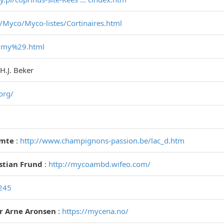
/Myco/Myco-listes/Cortinaires.html
.. my%29.html
 H.J. Beker
org/
omte
:
http://www.champignons-passion.be/lac_d.htm
istian Frund
:
http://mycoambd.wifeo.com/
1245
r Arne Aronsen
:
https://mycena.no/