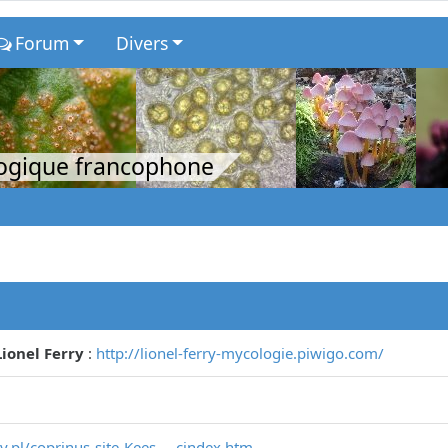
Forum
Divers
logique francophone
ionel Ferry
:
http://lionel-ferry-mycologie.piwigo.com/
.pl/coprinus-site-Kees ... cindex.htm