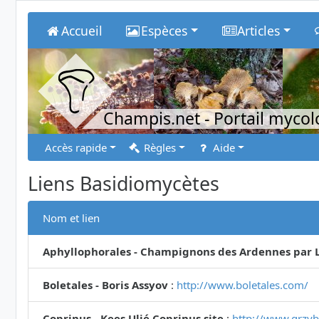
Accueil
Espèces
Articles
Champis.net
- Portail myco
Accès rapide
Règles
Aide
Liens Basidiomycètes
Nom et lien
Aphyllophorales - Champignons des Ardennes par L
Boletales - Boris Assyov
:
http://www.boletales.com/
Coprinus - Kees Uljé Coprinus site
:
http://www.grzyby