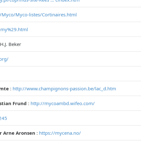
/Myco/Myco-listes/Cortinaires.html
.. my%29.html
 H.J. Beker
org/
omte
:
http://www.champignons-passion.be/lac_d.htm
istian Frund
:
http://mycoambd.wifeo.com/
1245
r Arne Aronsen
:
https://mycena.no/