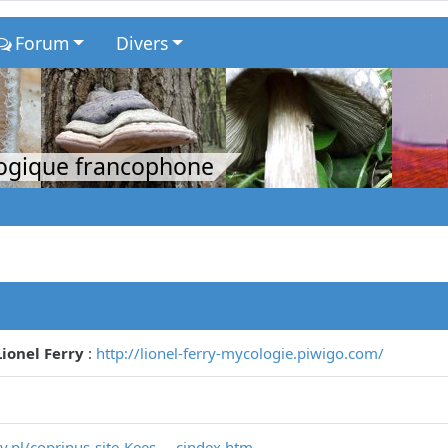
Forum
Divers
logique francophone
ionel Ferry
:
http://lionel-ferry-mycologie.piwigo.com/
.pl/coprinus-site-Kees ... cindex.htm