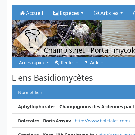
Accueil
Espèces
Articles
Champis.net
- Portail myco
Accès rapide
Règles
Aide
Liens Basidiomycètes
Nom et lien
Aphyllophorales - Champignons des Ardennes par L
Boletales - Boris Assyov
:
http://www.boletales.com/
Coprinus - Kees Uljé Coprinus site
:
http://www.grzyby