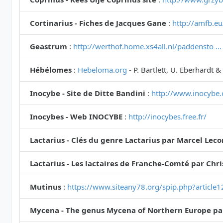
Cortinarius - Fiches de Jacques Gane
:
http://amfb.eu
Geastrum
:
http://werthof.home.xs4all.nl/paddensto .
Hébélomes
:
Hebeloma.org
- P. Bartlett, U. Eberhardt &
Inocybe - Site de Ditte Bandini
:
http://www.inocybe.
Inocybes - Web INOCYBE
:
http://inocybes.free.fr/
Lactarius - Clés du genre Lactarius par Marcel Lec
Lactarius - Les lactaires de Franche-Comté par Chr
Mutinus
:
https://www.siteany78.org/spip.php?article
Mycena - The genus Mycena of Northern Europe pa