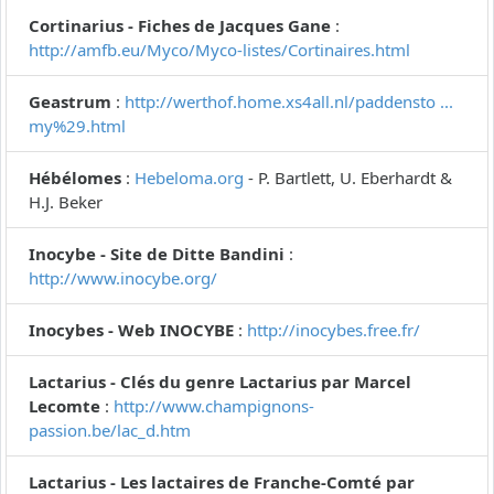
Cortinarius - Fiches de Jacques Gane
:
http://amfb.eu/Myco/Myco-listes/Cortinaires.html
Geastrum
:
http://werthof.home.xs4all.nl/paddensto ...
my%29.html
Hébélomes
:
Hebeloma.org
- P. Bartlett, U. Eberhardt &
H.J. Beker
Inocybe - Site de Ditte Bandini
:
http://www.inocybe.org/
Inocybes - Web INOCYBE
:
http://inocybes.free.fr/
Lactarius - Clés du genre Lactarius par Marcel
Lecomte
:
http://www.champignons-
passion.be/lac_d.htm
Lactarius - Les lactaires de Franche-Comté par