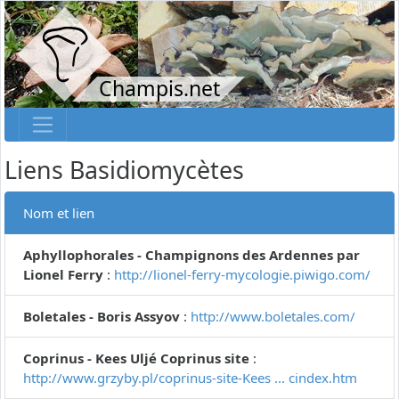
Champis.net
Liens Basidiomycètes
Nom et lien
Aphyllophorales - Champignons des Ardennes par
Lionel Ferry
:
http://lionel-ferry-mycologie.piwigo.com/
Boletales - Boris Assyov
:
http://www.boletales.com/
Coprinus - Kees Uljé Coprinus site
:
http://www.grzyby.pl/coprinus-site-Kees ... cindex.htm