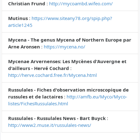
Christian Frund
:
http://mycoambd.wifeo.com/
Mutinus
:
https://www.siteany78.org/spip.php?
article1245
Mycena - The genus Mycena of Northern Europe par
Arne Aronsen
:
https://mycena.no/
Mycenae Arvernenses: Les Mycènes d'Auvergne et
d'ailleurs - Hervé Cochard
:
http://herve.cochard.free.fr/Mycena.html
Russulales - Fiches d'observation microscopique de
russules et de lactaires
:
http://amfb.eu/Myco/Myco-
listes/FichesRussulales.html
Russulales - Russulales News - Bart Buyck
:
http://www2.muse.it/russulales-news/