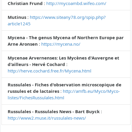
Christian Frund
:
http://mycoambd.wifeo.com/
Mutinus
:
https://www.siteany78.org/spip.php?
article1245
Mycena - The genus Mycena of Northern Europe par
Arne Aronsen
:
https://mycena.no/
Mycenae Arvernenses: Les Mycènes d'Auvergne et
d'ailleurs - Hervé Cochard
:
http://herve.cochard.free.fr/Mycena.html
Russulales - Fiches d'observation microscopique de
russules et de lactaires
:
http://amfb.eu/Myco/Myco-
listes/FichesRussulales.html
Russulales - Russulales News - Bart Buyck
:
http://www2.muse.it/russulales-news/