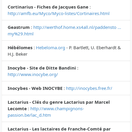
Cortinarius - Fiches de Jacques Gane
:
http://amfb.eu/Myco/Myco-listes/Cortinaires.html
Geastrum
:
http://werthof.home.xs4all.nl/paddensto ...
my%29.html
Hébélomes
:
Hebeloma.org
- P. Bartlett, U. Eberhardt &
H.J. Beker
Inocybe - Site de Ditte Bandini
:
http://www.inocybe.org/
Inocybes - Web INOCYBE
:
http://inocybes.free.fr/
Lactarius - Clés du genre Lactarius par Marcel
Lecomte
:
http://www.champignons-
passion.be/lac_d.htm
Lactarius - Les lactaires de Franche-Comté par