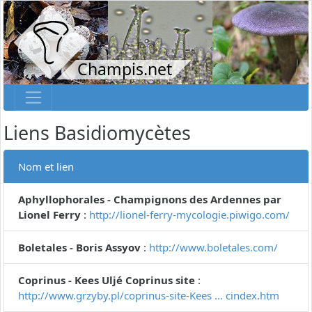
Champis.net
Liens Basidiomycètes
Nom et lien
Aphyllophorales - Champignons des Ardennes par
Lionel Ferry
:
http://lionel-ferry-mycologie.piwigo.com/
Boletales - Boris Assyov
:
http://www.boletales.com/
Coprinus - Kees Uljé Coprinus site
:
http://www.grzyby.pl/coprinus-site-Kees ... cindex.htm