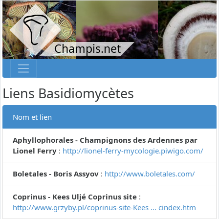
Champis.net
Liens Basidiomycètes
Nom et lien
Aphyllophorales - Champignons des Ardennes par
Lionel Ferry
:
http://lionel-ferry-mycologie.piwigo.com/
Boletales - Boris Assyov
:
http://www.boletales.com/
Coprinus - Kees Uljé Coprinus site
:
http://www.grzyby.pl/coprinus-site-Kees ... cindex.htm