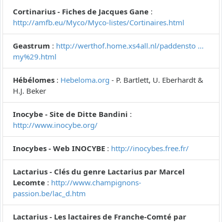
Cortinarius - Fiches de Jacques Gane
:
http://amfb.eu/Myco/Myco-listes/Cortinaires.html
Geastrum
:
http://werthof.home.xs4all.nl/paddensto ...
my%29.html
Hébélomes
:
Hebeloma.org
- P. Bartlett, U. Eberhardt &
H.J. Beker
Inocybe - Site de Ditte Bandini
:
http://www.inocybe.org/
Inocybes - Web INOCYBE
:
http://inocybes.free.fr/
Lactarius - Clés du genre Lactarius par Marcel
Lecomte
:
http://www.champignons-
passion.be/lac_d.htm
Lactarius - Les lactaires de Franche-Comté par