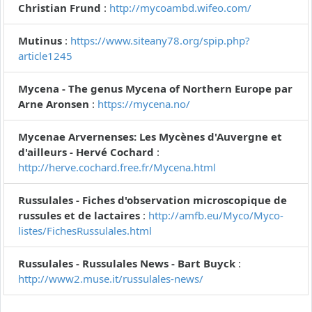
Christian Frund
:
http://mycoambd.wifeo.com/
Mutinus
:
https://www.siteany78.org/spip.php?
article1245
Mycena - The genus Mycena of Northern Europe par
Arne Aronsen
:
https://mycena.no/
Mycenae Arvernenses: Les Mycènes d'Auvergne et
d'ailleurs - Hervé Cochard
:
http://herve.cochard.free.fr/Mycena.html
Russulales - Fiches d'observation microscopique de
russules et de lactaires
:
http://amfb.eu/Myco/Myco-
listes/FichesRussulales.html
Russulales - Russulales News - Bart Buyck
:
http://www2.muse.it/russulales-news/