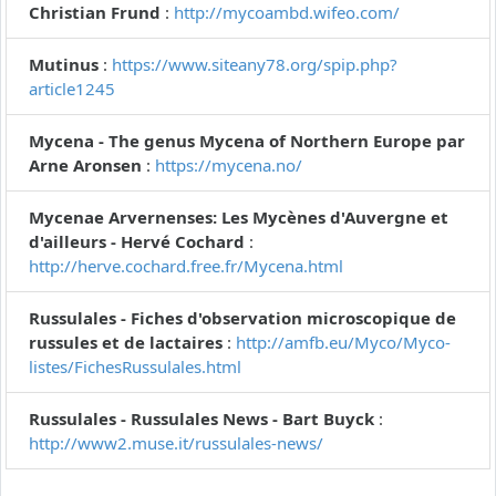
Christian Frund
:
http://mycoambd.wifeo.com/
Mutinus
:
https://www.siteany78.org/spip.php?
article1245
Mycena - The genus Mycena of Northern Europe par
Arne Aronsen
:
https://mycena.no/
Mycenae Arvernenses: Les Mycènes d'Auvergne et
d'ailleurs - Hervé Cochard
:
http://herve.cochard.free.fr/Mycena.html
Russulales - Fiches d'observation microscopique de
russules et de lactaires
:
http://amfb.eu/Myco/Myco-
listes/FichesRussulales.html
Russulales - Russulales News - Bart Buyck
:
http://www2.muse.it/russulales-news/