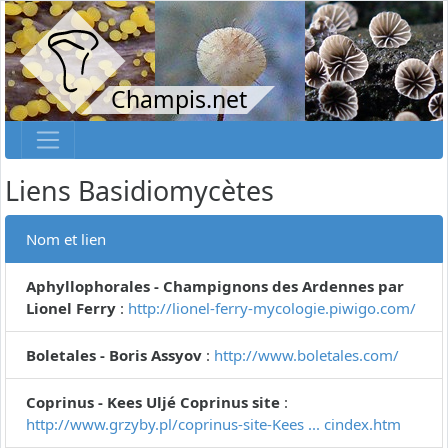
Champis.net
Liens Basidiomycètes
Nom et lien
Aphyllophorales - Champignons des Ardennes par
Lionel Ferry
:
http://lionel-ferry-mycologie.piwigo.com/
Boletales - Boris Assyov
:
http://www.boletales.com/
Coprinus - Kees Uljé Coprinus site
:
http://www.grzyby.pl/coprinus-site-Kees ... cindex.htm