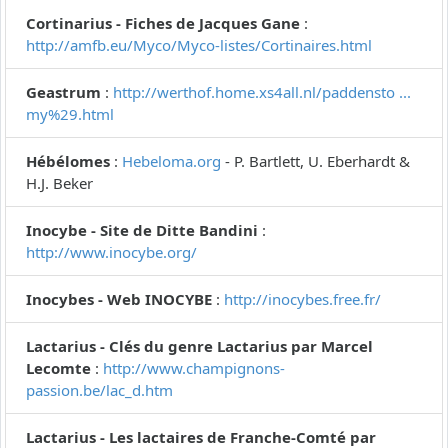
Cortinarius - Fiches de Jacques Gane
:
http://amfb.eu/Myco/Myco-listes/Cortinaires.html
Geastrum
:
http://werthof.home.xs4all.nl/paddensto ...
my%29.html
Hébélomes
:
Hebeloma.org
- P. Bartlett, U. Eberhardt &
H.J. Beker
Inocybe - Site de Ditte Bandini
:
http://www.inocybe.org/
Inocybes - Web INOCYBE
:
http://inocybes.free.fr/
Lactarius - Clés du genre Lactarius par Marcel
Lecomte
:
http://www.champignons-
passion.be/lac_d.htm
Lactarius - Les lactaires de Franche-Comté par