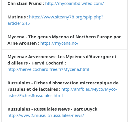
Christian Frund
:
http://mycoambd.wifeo.com/
Mutinus
:
https://www.siteany78.org/spip.php?
article1245
Mycena - The genus Mycena of Northern Europe par
Arne Aronsen
:
https://mycena.no/
Mycenae Arvernenses: Les Mycènes d'Auvergne et
d'ailleurs - Hervé Cochard
:
http://herve.cochard.free.fr/Mycena.html
Russulales - Fiches d'observation microscopique de
russules et de lactaires
:
http://amfb.eu/Myco/Myco-
listes/FichesRussulales.html
Russulales - Russulales News - Bart Buyck
:
http://www2.muse.it/russulales-news/