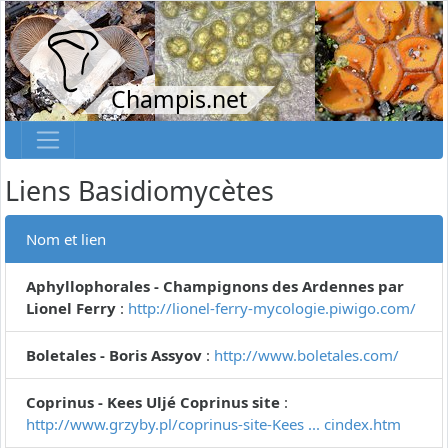
Champis.net
Liens Basidiomycètes
Nom et lien
Aphyllophorales - Champignons des Ardennes par
Lionel Ferry
:
http://lionel-ferry-mycologie.piwigo.com/
Boletales - Boris Assyov
:
http://www.boletales.com/
Coprinus - Kees Uljé Coprinus site
:
http://www.grzyby.pl/coprinus-site-Kees ... cindex.htm