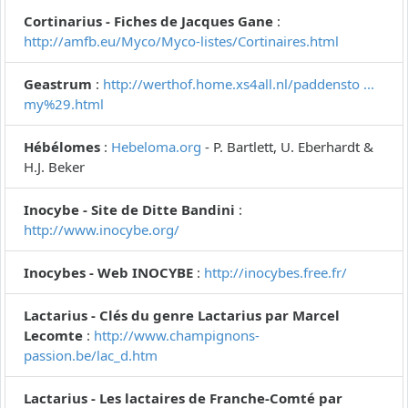
Cortinarius - Fiches de Jacques Gane
:
http://amfb.eu/Myco/Myco-listes/Cortinaires.html
Geastrum
:
http://werthof.home.xs4all.nl/paddensto ...
my%29.html
Hébélomes
:
Hebeloma.org
- P. Bartlett, U. Eberhardt &
H.J. Beker
Inocybe - Site de Ditte Bandini
:
http://www.inocybe.org/
Inocybes - Web INOCYBE
:
http://inocybes.free.fr/
Lactarius - Clés du genre Lactarius par Marcel
Lecomte
:
http://www.champignons-
passion.be/lac_d.htm
Lactarius - Les lactaires de Franche-Comté par