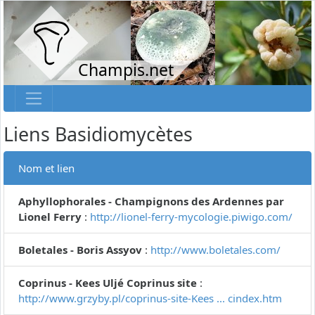
Champis.net
Liens Basidiomycètes
Nom et lien
Aphyllophorales - Champignons des Ardennes par
Lionel Ferry
:
http://lionel-ferry-mycologie.piwigo.com/
Boletales - Boris Assyov
:
http://www.boletales.com/
Coprinus - Kees Uljé Coprinus site
:
http://www.grzyby.pl/coprinus-site-Kees ... cindex.htm