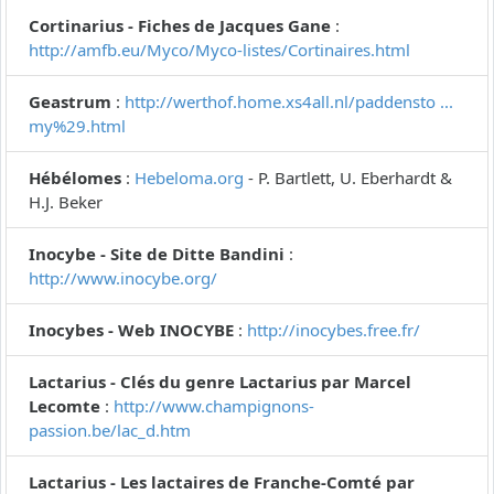
Cortinarius - Fiches de Jacques Gane
:
http://amfb.eu/Myco/Myco-listes/Cortinaires.html
Geastrum
:
http://werthof.home.xs4all.nl/paddensto ...
my%29.html
Hébélomes
:
Hebeloma.org
- P. Bartlett, U. Eberhardt &
H.J. Beker
Inocybe - Site de Ditte Bandini
:
http://www.inocybe.org/
Inocybes - Web INOCYBE
:
http://inocybes.free.fr/
Lactarius - Clés du genre Lactarius par Marcel
Lecomte
:
http://www.champignons-
passion.be/lac_d.htm
Lactarius - Les lactaires de Franche-Comté par