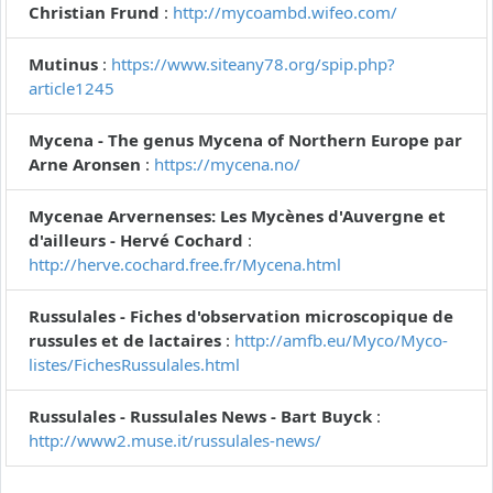
Christian Frund
:
http://mycoambd.wifeo.com/
Mutinus
:
https://www.siteany78.org/spip.php?
article1245
Mycena - The genus Mycena of Northern Europe par
Arne Aronsen
:
https://mycena.no/
Mycenae Arvernenses: Les Mycènes d'Auvergne et
d'ailleurs - Hervé Cochard
:
http://herve.cochard.free.fr/Mycena.html
Russulales - Fiches d'observation microscopique de
russules et de lactaires
:
http://amfb.eu/Myco/Myco-
listes/FichesRussulales.html
Russulales - Russulales News - Bart Buyck
:
http://www2.muse.it/russulales-news/